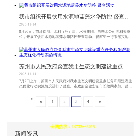
2013-2015年阳澄湖生态优化行动目标任务完成情况的工作汇报，审核相
关资料台账，并实地查看了河道水质提升及河网综合治理工程、人工湿
地建设和生态湿地恢复、池塘循环水养殖和农村生活污水处理设施建
我市组织开展饮用水源地蓝藻水华防控 督查活动
设、
2023-11-14
8月20日，市环保局、水利（务）局、水务集团、自来水公司等相关单
位，开展了饮用水源地蓝藻水华防控督查活动。督察组一行乘船实地查
看了傀儡湖野尤泾口的蓝藻防控与打捞设施维护情况，对阳澄东湖、中
湖、西湖及入湖河道的藻密度进行了比对监测。监测数据显示，阳澄湖
各水域藻密度较往年同期有所偏高，上下游无明显水华，整体情况处于
可控范围之内。自今年4月1日起，市环保局监测站、水利（务）局和自
来水公司三家联手，对阳澄
苏州市人民政府督查我市生态文明建设重点任务和阳澄湖生态优化行动实施情况
2023-11-14
7月7日上午，苏州市人民政府对我市生态文明建设重点任务和阳澄湖生
态优化行动实施情况进行了督查。市政府金健宏副市长陪同参加。督察
组现场查看了阳澄湖二级保护区围网养殖拆除情况、南淞湖湿地建设及
老城区玉山圩活水自流水质提升工程的推进情况，并听取了昆山市关于
«
1
2
3
4
»
生态文明建设目标任务书、“十大工程”、阳澄湖生态优化行动、大气污
化学品厂家
染防治目标任务、太湖流域污染防治目标任务等具体工作实施情况及主
要工作成效的汇报，充分肯
质量至上、服务至上、诚信至上
全国热线：13732665015
新闻资讯