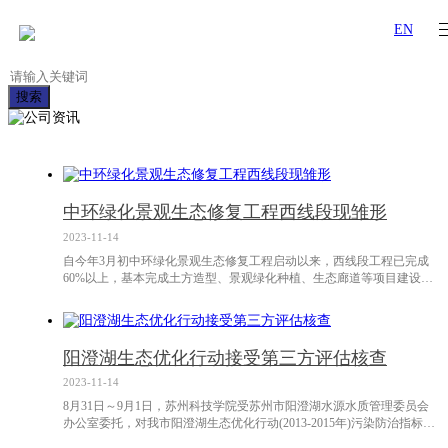
EN
搜索
中环绿化景观生态修复工程西线段现雏形
2023-11-14
自今年3月初中环绿化景观生态修复工程启动以来，西线段工程已完成
60%以上，基本完成土方造型、景观绿化种植、生态廊道等项目建设。
目前，正在紧张进行铺装收尾作业。据悉，中环绿化景观生态修复工程
在秉持“生活的、可持续、可识别”理念的基础上，引入海绵城市的相关
理念。在已有绿地空间资源与河道水系的基础上，以“春夏秋冬”为主
题，根据中环四条线各自的特点打造不同的景观效果。
阳澄湖生态优化行动接受第三方评估核查
2023-11-14
8月31日～9月1日，苏州科技学院受苏州市阳澄湖水源水质管理委员会
办公室委托，对我市阳澄湖生态优化行动(2013-2015年)污染防治指标完
成情况和重点项目的实施情况进行第三方评估核查。核查组听取了我市