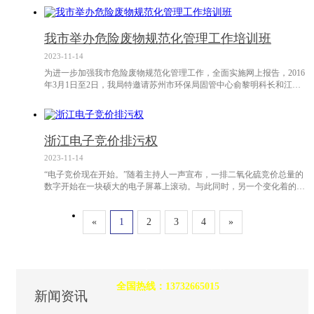
查制度实施方案》（昆环[2016]24号），我局于2016年4月28日上午8点
半在环境监察大队会议室，由我局相关负责人通过监察执法动态管理平
台，随机抽取执法人员2组，检查对象4家。根据此方案，双随机抽查将
我市举办危险废物规范化管理工作培训班
作为环境执
2023-11-14
为进一步加强我市危险废物规范化管理工作，全面实施网上报告，2016
年3月1日至2日，我局特邀请苏州市环保局固管中心俞黎明科长和江苏
梦兰神彩科技股份有限公司薛伟工程师分三期对全市安环局（所）的工
作人员和550多家重点产生企业法定代表人及规范化管理负责人进行了
现场培训，培训内容包括危险废物规范化管理要求和危险废物网上报告
系统操作两个方面。会上，俞黎明科长讲解了危险废物污染防治特别规
浙江电子竞价排污权
定、相关法律法规等内
2023-11-14
“电子竞价现在开始。”随着主持人一声宣布，一排二氧化硫竞价总量的
数字开始在一块硕大的电子屏幕上滚动。与此同时，另一个变化着的数
字吸引着在场所有人的目光:“当前出价5000元、5500元、6000元……”出
价数额每增长一次，倒计时就重新开始计算。这是日前由浙江省排污权
«
1
2
3
4
»
交易中心主办的第一期政府储备二氧化硫指标电子竞价会上的一幕，共
有7家企业参与了此次竞价。自2009年环境保护部和财政部批准浙江省
化学品厂家
率先开
质量至上、服务至上、诚信至上
全国热线：13732665015
新闻资讯