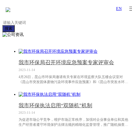
EN
搜索
我市环保局召开环境应急预案专家评审会
2023-11-14
4月26日，昆山市环保局邀请有关专家在环境监察大队五楼会议室对
《昆山市突发固体废物污染环境事件应急预案》和《昆山市突发水环境
事件应急预案》进行了评审会，苏州市环境应急与事故调查中心的领导
和昆山市经信委、公安局、住建局、水利（水务）局等单位分管领导出
席了会议。与会人员认真审阅了两份预案，听取了编制单位（苏州科技
大学）对这两份预案主要内容的介绍。经过认真的讨论，专家认为，
我市环保执法启用“双随机”机制
《昆山市突发固体废物污染环境事
2023-11-14
为促进市场公平竞争，维护市场正常秩序，加强对企业事业单位和其他
生产经营者遵守环境保护法律法规的精细化监督管理，推广随机抽查制
度，规范日常环境监管工作，根据《昆山市污染源日常环境监管随机抽