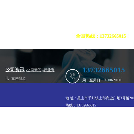
化学品厂家
质量至上、服务至上、诚
全国热线：13732665015
13732665015
公司资讯
-公司新闻
-行业资
讯
-媒体报道
周一至周日：09:00-20:00
地 址：昆山市千灯镇上郡商业广场3号楼20
热线：13732665015
邮箱：373546049@qq.com