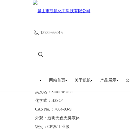
13732665015
搜索
硫酸
网站首页
关于凯帆
产品展示
公
英文名：Sulfuric acid
化学式：H2SO4
CAS No.：7664-93-9
外观：透明无色无臭液体
级别：CP级/工业级